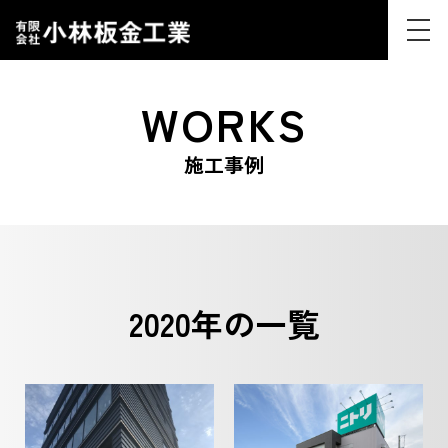
t
o
g
W
O
R
K
S
g
l
施工事例
e
n
a
v
i
g
2020年の一覧
a
t
i
o
n